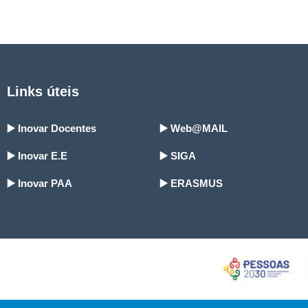
Links úteis
▶️ Inovar Docentes
▶️ Web@MAIL
▶️ Inovar E.E
▶️ SIGA
▶️ Inovar PAA
▶️ ERASMUS