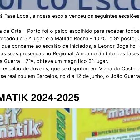
à Fase Local, a nossa escola venceu os seguintes escalões /
ia de Orta – Porto foi o palco escolhido para receber todos 
recadou o 5.º lugar e a Matilde Rocha – 10.ºC, o 9º posto. O
o que concerne ao escalão de Iniciados, a Leonor Bogalho –
s suas presenças no Regional. Ainda no âmbito das fases fin
ia Guerra – 7ºA, obteve um magnífico 3º lugar.
no escalão de Juvenis, que se disputou em Viana do Castelo
 se realizou em Barcelos, no dia 12 de junho, o João Guerr
MATIK 2024-2025