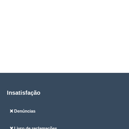
Insatisfação
❌ Denúncias
❌ Livro de reclamações