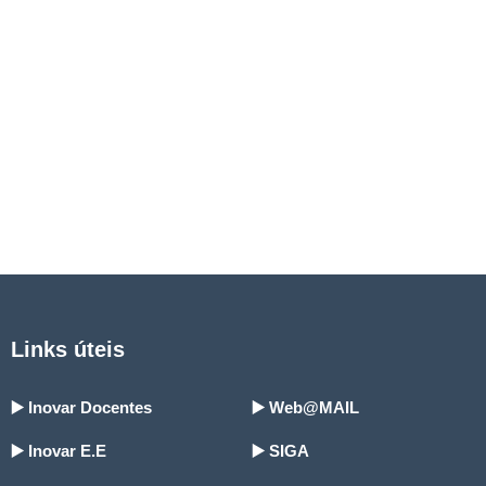
Links úteis
▶️ Inovar Docentes
▶️ Web@MAIL
▶️ Inovar E.E
▶️ SIGA