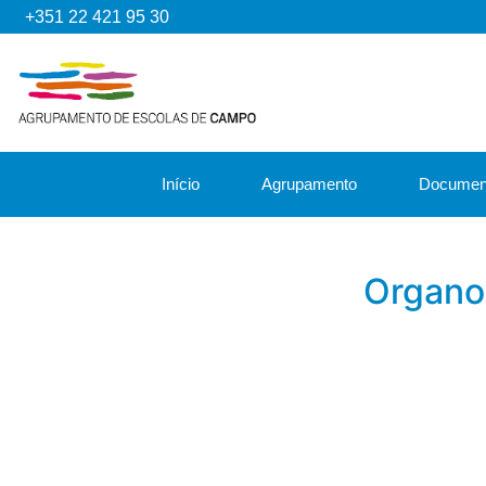
+351 22 421 95 30
Início
Agrupamento
Documen
Organo