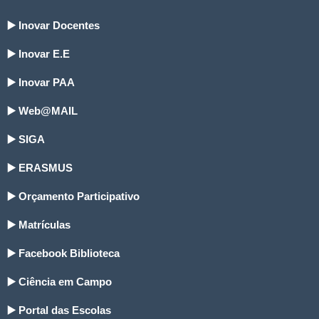
▶️ Inovar Docentes
▶️ Inovar E.E
▶️ Inovar PAA
▶️ Web@MAIL
▶️ SIGA
▶️ ERASMUS
▶️ Orçamento Participativo
▶️ Matrículas
▶️ Facebook Biblioteca
▶️ Ciência em Campo
▶️ Portal das Escolas