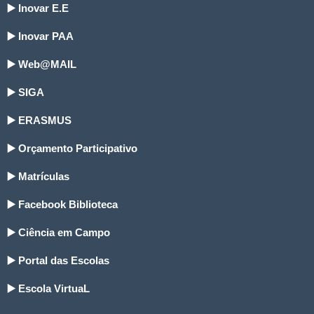
▶️ Inovar E.E
▶️ Inovar PAA
▶️ Web@MAIL
▶️ SIGA
▶️ ERASMUS
▶️ Orçamento Participativo
▶️ Matrículas
▶️ Facebook Biblioteca
▶️ Ciência em Campo
▶️ Portal das Escolas
▶️ Escola VirtuaL