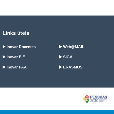
Links úteis
▶️ Inovar Docentes
▶️ Web@MAIL
▶️ Inovar E.E
▶️ SIGA
▶️ Inovar PAA
▶️ ERASMUS