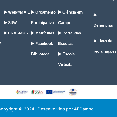
▶️ Web@MAIL
▶️ Orçamento
▶️ Ciência em
❌
▶️ SIGA
Participativo
Campo
Denúncias
▶️ ERASMUS
▶️ Matrículas
▶️ Portal das
❌ Livro de
A
▶️ Facebook
Escolas
reclamações
Biblioteca
▶️ Escola
VirtuaL
opyright © 2024 | Desenvolvido por AECampo