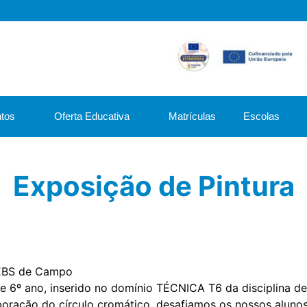
tos
Oferta Educativa
Matrículas
Escolas
Exposição de Pintura
 EBS de Campo
e 6º ano, inserido no domínio TÉCNICA T6 da disciplina de
boração do círculo cromático, desafiamos os nossos alunos