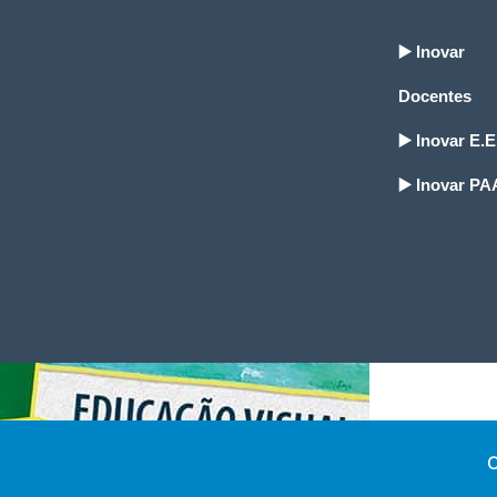
▶️ Inovar
Docentes
▶️ Inovar E.E
▶️ Inovar PA
C