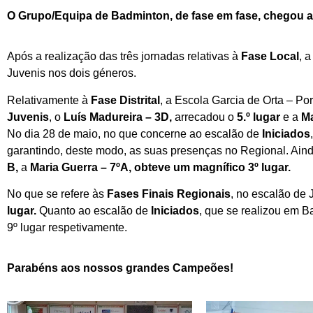
O Grupo/Equipa de Badminton, de fase em fase, chegou a
Após a realização das três jornadas relativas à
Fase Local
, 
Juvenis nos dois géneros.
Relativamente à
Fase Distrital
, a Escola Garcia de Orta – Por
Juvenis
, o
Luís Madureira – 3D,
arrecadou o
5.º lugar
e a
Ma
No dia 28 de maio, no que concerne ao escalão de
Iniciados
garantindo, deste modo, as suas presenças no Regional. Ainda 
B,
a
Maria Guerra – 7ºA, obteve um magnífico 3º lugar.
No que se refere às
Fases Finais Regionais
, no escalão de 
lugar.
Quanto ao escalão de
Iniciados
, que se realizou em B
9º lugar respetivamente.
Parabéns aos nossos grandes Campeões!