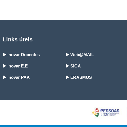
Links úteis
▶️ Inovar Docentes
▶️ Web@MAIL
▶️ Inovar E.E
▶️ SIGA
▶️ Inovar PAA
▶️ ERASMUS