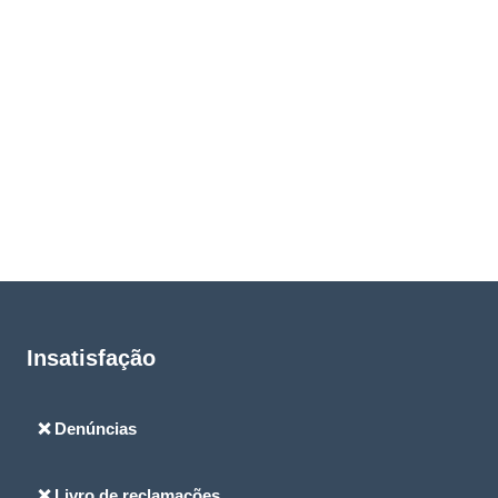
Insatisfação
❌ Denúncias
❌ Livro de reclamações