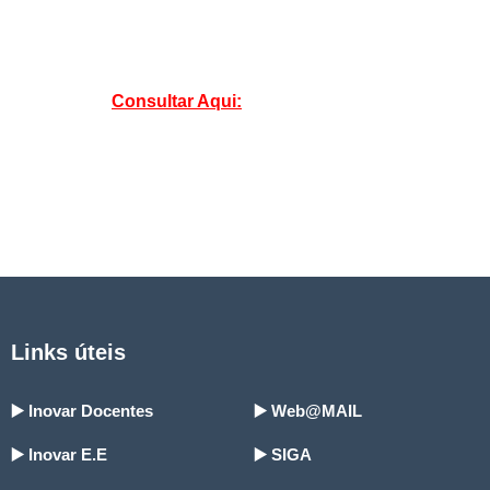
Consultar Aqui:
Links úteis
▶️ Inovar Docentes
▶️ Web@MAIL
▶️ Inovar E.E
▶️ SIGA