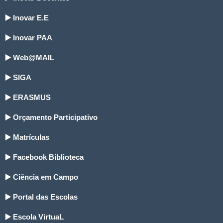
▶️ Inovar E.E
▶️ Inovar PAA
▶️ Web@MAIL
▶️ SIGA
▶️ ERASMUS
▶️ Orçamento Participativo
▶️ Matrículas
▶️ Facebook Biblioteca
▶️ Ciência em Campo
▶️ Portal das Escolas
▶️ Escola VirtuaL