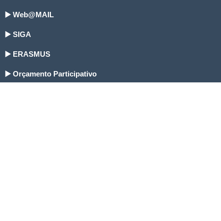
▶️ Web@MAIL
▶️ SIGA
▶️ ERASMUS
▶️ Orçamento Participativo
▶️ Matrículas
▶️ Facebook Biblioteca
▶️ Ciência em Campo
▶️ Portal das Escolas
▶️ Escola VirtuaL
Insatisfação