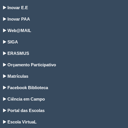
▶️ Inovar E.E
▶️ Inovar PAA
▶️ Web@MAIL
▶️ SIGA
▶️ ERASMUS
▶️ Orçamento Participativo
▶️ Matrículas
▶️ Facebook Biblioteca
▶️ Ciência em Campo
▶️ Portal das Escolas
▶️ Escola VirtuaL