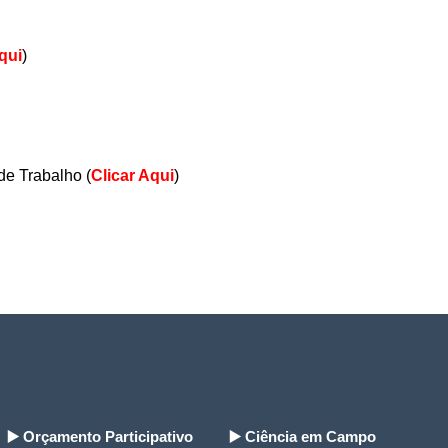
qui
)
 de Trabalho
(
Clicar Aqui
)
▶️ Orçamento Participativo
▶️ Ciência em Campo