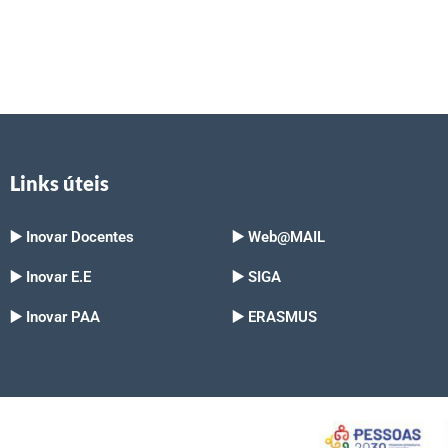
Links úteis
▶️ Inovar Docentes
▶️ Web@MAIL
▶️ Inovar E.E
▶️ SIGA
▶️ Inovar PAA
▶️ ERASMUS