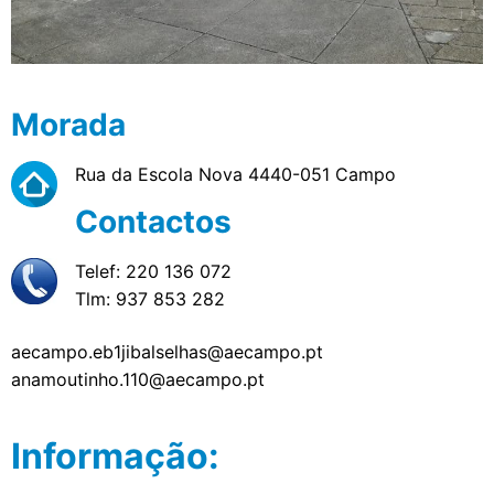
Morada
Rua da Escola Nova 4440-051 Campo
Contactos
Telef: 220 136 072
Tlm: 937 853 282
aecampo.eb1jibalselhas@aecampo.pt
anamoutinho.110@aecampo.pt
Informação: