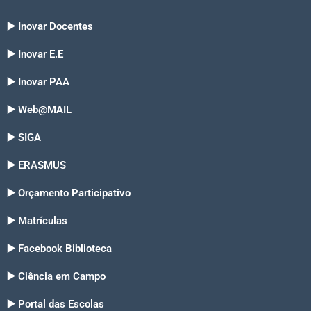
▶️ Inovar Docentes
▶️ Inovar E.E
▶️ Inovar PAA
▶️ Web@MAIL
▶️ SIGA
▶️ ERASMUS
▶️ Orçamento Participativo
▶️ Matrículas
▶️ Facebook Biblioteca
▶️ Ciência em Campo
▶️ Portal das Escolas