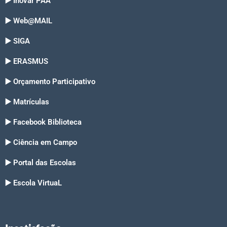
▶️ Inovar PAA
▶️ Web@MAIL
▶️ SIGA
▶️ ERASMUS
▶️ Orçamento Participativo
▶️ Matrículas
▶️ Facebook Biblioteca
▶️ Ciência em Campo
▶️ Portal das Escolas
▶️ Escola VirtuaL