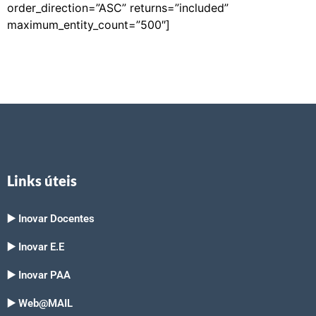
order_direction=”ASC” returns=”included”
maximum_entity_count=”500″]
Links úteis
▶️ Inovar Docentes
▶️ Inovar E.E
▶️ Inovar PAA
▶️ Web@MAIL