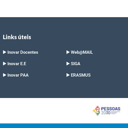
Links úteis
▶️ Inovar Docentes
▶️ Web@MAIL
▶️ Inovar E.E
▶️ SIGA
▶️ Inovar PAA
▶️ ERASMUS