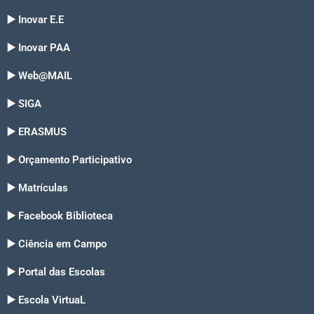
▶️ Inovar E.E
▶️ Inovar PAA
▶️ Web@MAIL
▶️ SIGA
▶️ ERASMUS
▶️ Orçamento Participativo
▶️ Matrículas
▶️ Facebook Biblioteca
▶️ Ciência em Campo
▶️ Portal das Escolas
▶️ Escola VirtuaL